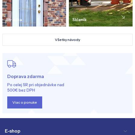
Strieška
Skleník
Všetky návody
Doprava zdarma
Po celej SR pri objednávke nad
500€ bez DPH
Viac o ponuke
E-shop