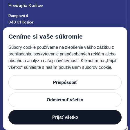
Predajňa Košice
Rampová 4
040 01 Košice
+421 915 761 028
Ceníme si vaše súkromie
kosice@zenitsk.sk
Súbory cookie používame na zlepšenie vášho zážitku z
prehliadania, poskytovanie prispôsobených reklám alebo
obsahu a analýzu našej návštevnosti. Kliknutím na „Prijať
všetko“ súhlasíte s naším používaním súborov cookie.
Prispôsobiť
© 2026 Zenit SK, s.r.o.
Odmietnuť všetko
Prijať všetko
Tvorba webových stránok by
E-SOLUTIONS