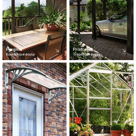
Pergola
Prístrešok
Komôrkové dosky
Trapézové dosky