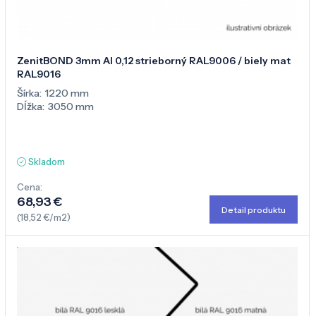
ZenitBOND 3mm Al 0,12 strieborný RAL9006 / biely mat
RAL9016
Šírka:
1220 mm
Dĺžka:
3050 mm
Skladom
Cena:
68,93 €
Detail produktu
(18,52 €/m2)