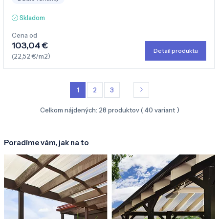
Skladom
Cena od
103,04 €
Detail produktu
(22,52 €/m2)
1
2
3
Celkom nájdených:
28
produktov (
40
variant )
Poradíme vám, jak na to