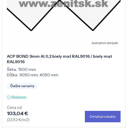
ACP BOND 3mm Al 0,2 biely mat RAL9016 / biely mat
RAL9016
Šírka:
1500 mm
Dĺžka:
3050 mm
,
4050 mm
Ďalšie varianty
Skladom
Cena od
103,04 €
Detail produktu
(22,52 €/m2)