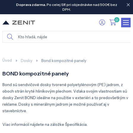
Doprava zdarma.
Po celej SR pri objednávke nad 500€ bez
DPH.
0
Úvod
Dosky
Bond kompozitné panely
BOND kompozitné panely
Bond sú sendvičové dosky tvorené polyetylénovým (PE) jadrom, z
oboch strán kryté hliníkovým plechom. Vďaka svojim vlastnostiam sú
dosky Zenit BOND ideálne na použitie v exteriéri a to predovšetkým v
reklame. Dosky s minerálnym jadrom je možné používať aj v
stavebníctve.
Viac informácií nájdete na záložke Špecifikácia.