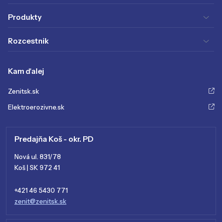
Produkty
Rozcestnik
Kam ďalej
Zenitsk.sk
Elektroerozivne.sk
Predajňa Koš - okr. PD
Nová ul. 831/78
Koš | SK 972 41
+421 46 5430 771
zenit@zenitsk.sk