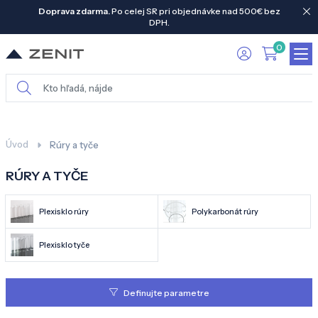
Doprava zdarma.
Po celej SR pri objednávke nad 500€ bez
DPH.
0
Úvod
Rúry a tyče
RÚRY A TYČE
Plexisklo rúry
Polykarbonát rúry
Plexisklo tyče
Definujte parametre