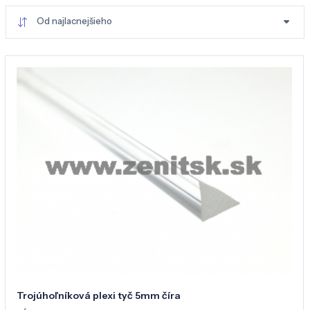
Od najlacnejšieho
Trojúhoľníková plexi tyč 5mm číra