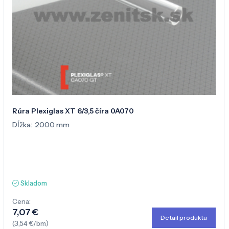
Rúra Plexiglas XT 6/3,5 číra 0A070
Dĺžka:
2000 mm
Skladom
Cena:
7,07 €
Detail produktu
(3,54 €/bm)