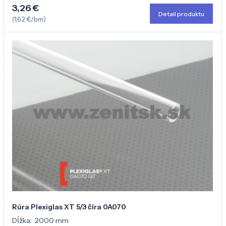
3,26 €
Detail produktu
(1,62 €/bm)
Rúra Plexiglas XT 5/3 číra 0A070
Dĺžka:
2000 mm