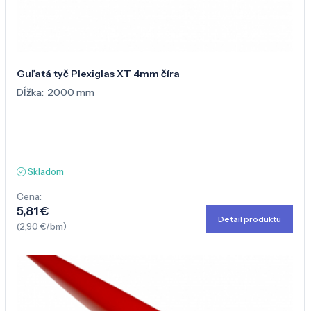
Guľatá tyč Plexiglas XT 4mm číra
Dĺžka:
2000 mm
Skladom
Cena:
5,81 €
Detail produktu
(2,90 €/bm)