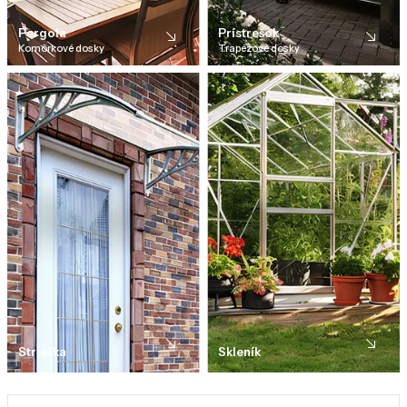
Pergola
Prístrešok
Komôrkové dosky
Trapézové dosky
Strieška
Skleník