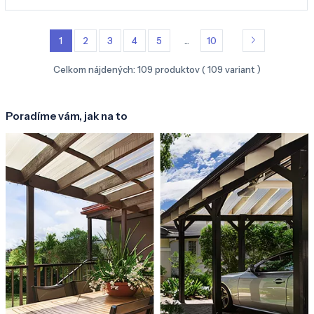
1
2
3
4
5
...
10
Celkom nájdených:
109
produktov (
109
variant )
Poradíme vám, jak na to