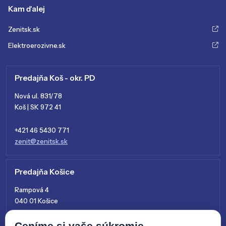
Kam ďalej
Zenitsk.sk
Elektroerozivne.sk
Predajňa Koš - okr. PD
Nová ul. 831/78
Koš | SK 972 41
+421 46 5430 771
zenit@zenitsk.sk
Predajňa Košice
Rampová 4
040 01 Košice
+421 915 761 028
Ceníme si vaše súkromie