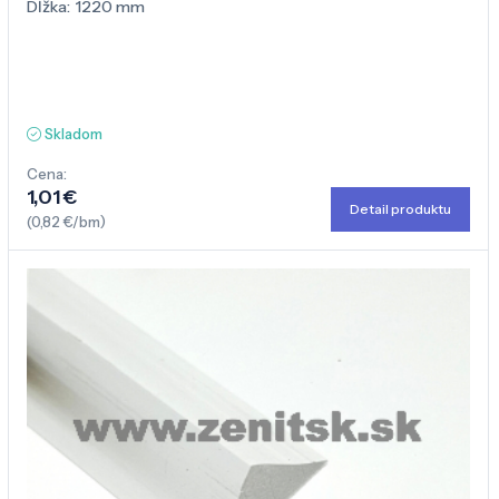
Dĺžka:
1220 mm
Skladom
Cena:
1,01 €
Detail produktu
(0,82 €/bm)