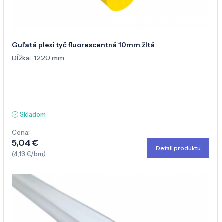
Guľatá plexi tyč fluorescentná 10mm žltá
Dĺžka:
1220 mm
Skladom
Cena:
5,04 €
Detail produktu
(4,13 €/bm)