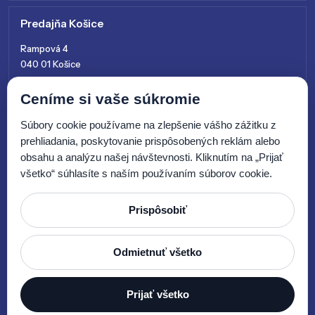
Predajňa Košice
Rampová 4
040 01 Košice
+421 915 761 028
Ceníme si vaše súkromie
kosice@zenitsk.sk
Súbory cookie používame na zlepšenie vášho zážitku z
prehliadania, poskytovanie prispôsobených reklám alebo
obsahu a analýzu našej návštevnosti. Kliknutím na „Prijať
všetko“ súhlasíte s naším používaním súborov cookie.
Prispôsobiť
© 2026 Zenit SK, s.r.o.
Odmietnuť všetko
Prijať všetko
Tvorba webových stránok by
E-SOLUTIONS