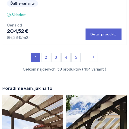
Ďalšie varianty
Skladom
Cena od
204,52 €
Detail produktu
(66,28 €/m2)
1
2
3
4
5
Celkom nájdených:
58
produktov (
104
variant )
Poradíme vám, jak na to