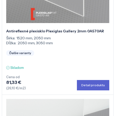
Antireflexné plexisklo Plexiglas Gallery 2mm 0A570AR
Šírka:
1520 mm
,
2050 mm
Dĺžka:
2050 mm
,
3050 mm
Ďalšie varianty
Skladom
Cena od
81,33 €
Detail produktu
(26,10 €/m2)