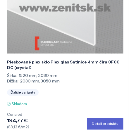
Pieskované plexisklo Plexiglas Satinice 4mm číra 0F00
DC (crystal)
Šírka:
1520 mm
,
2030 mm
Dĺžka:
2030 mm
,
3050 mm
Ďalšie varianty
Skladom
Cena od
194,77 €
Detail produktu
(63,12 €/m2)