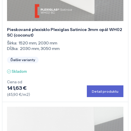
Pieskované plexisklo Plexiglas Satinice 3mm opál WH02
SC (coconut)
Šírka:
1520 mm
,
2030 mm
Dĺžka:
2030 mm
,
3050 mm
Ďalšie varianty
Skladom
Cena od
141,63 €
Detail produktu
(45,90 €/m2)