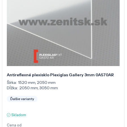
Antireflexné plexisklo Plexiglas Gallery 3mm 0A570AR
Šírka:
1520 mm
,
2050 mm
Dĺžka:
2050 mm
,
3050 mm
Ďalšie varianty
Skladom
Cena od