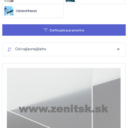
Odolné Resist
Definujte parametre
Od najlacnejšieho