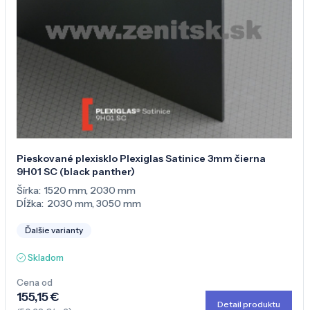
Pieskované plexisklo Plexiglas Satinice 3mm čierna
9H01 SC (black panther)
Šírka:
1520 mm
,
2030 mm
Dĺžka:
2030 mm
,
3050 mm
Ďalšie varianty
Skladom
Cena od
155,15 €
Detail produktu