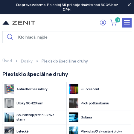
Doprava zdarma.
Po celej SR pri objednávke nad 500€ bez
DPH.
0
Úvod
Dosky
Plexisklo špeciálne druhy
Plexisklo špeciálne druhy
Antireflexné Gallery
Fluorescent
Bloky 30-120mm
Proti poškriabaniu
Soundstop protihlukové
Solária
steny
Letecké
Plexiglas® akvarijné bloky