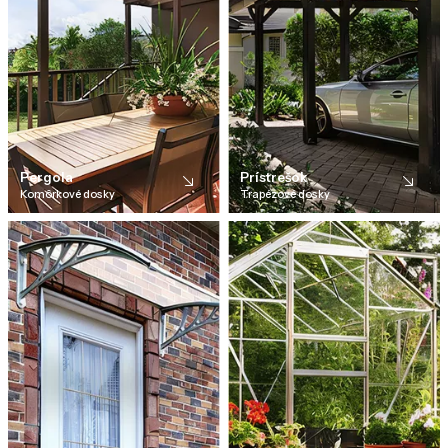
Pergola
Prístrešok
Komôrkové dosky
Trapézové dosky