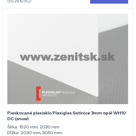
(50,28 €/m2)
Pieskované plexisklo Plexiglas Satinice 3mm opál WH10
DC (snow)
Šírka:
1520 mm
,
2030 mm
Dĺžka:
2030 mm
,
3050 mm