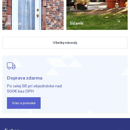
Strieška
Skleník
Všetky návody
Doprava zdarma
Po celej SR pri objednávke nad
500€ bez DPH
Viac o ponuke