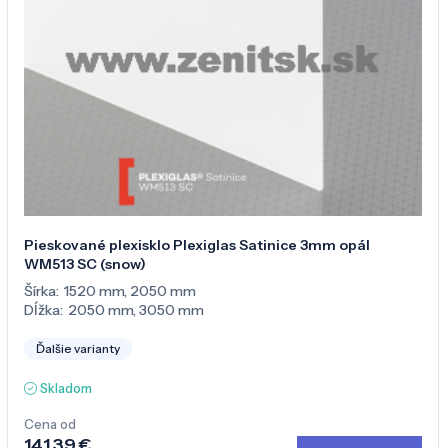
Pieskované plexisklo Plexiglas Satinice 3mm opál
WM513 SC (snow)
Šírka:
1520 mm
,
2050 mm
Dĺžka:
2050 mm
,
3050 mm
Ďalšie varianty
Skladom
Cena od
141,39 €