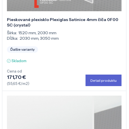
Pieskované plexisklo Plexiglas Satinice 4mm číča 0F00
SC (crystal)
Šírka:
1520 mm
,
2030 mm
Dĺžka:
2030 mm
,
3050 mm
Ďalšie varianty
Skladom
Cena od
171,70 €
Detail produktu
(55,65 €/m2)