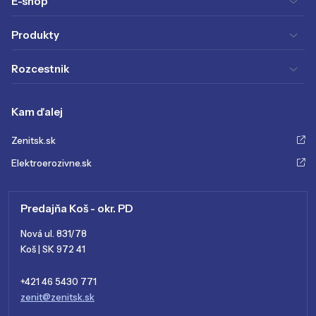
E-shop
Produkty
Rozcestnik
Kam ďalej
Zenitsk.sk
Elektroerozivne.sk
Predajňa Koš - okr. PD
Nová ul. 831/78
Koš | SK 972 41
+421 46 5430 771
zenit@zenitsk.sk