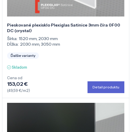
Pieskované plexisklo Plexiglas Satinice 3mm číra 0F00
DC (crystal)
Šírka:
1520 mm
,
2030 mm
Dĺžka:
2030 mm
,
3050 mm
Ďalšie varianty
Skladom
Cena od
153,02 €
Detail produktu
(49,59 €/m2)