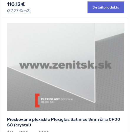
116,12 €
Detail produktu
(37,27 €/m2)
Pieskované plexisklo Plexiglas Satinice 3mm čira 0F00
SC (crystal)