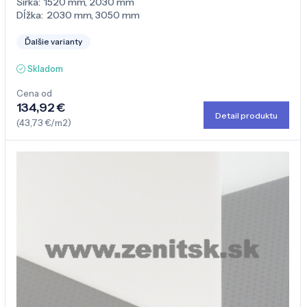
Šírka:
1520 mm
,
2030 mm
Dĺžka:
2030 mm
,
3050 mm
Ďalšie varianty
Skladom
Cena od
134,92 €
Detail produktu
(43,73 €/m2)