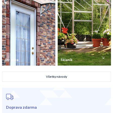
Strieška
Skleník
Všetky návody
Doprava zdarma