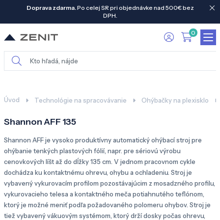
Doprava zdarma.
Po celej SR pri objednávke nad 500€ bez
DPH.
0
Úvod
Technológie na spracovávanie
Ohýbačky na plexisklo
Shannon AFF 135
Shannon AFF je vysoko produktívny automatický ohýbací stroj pre
ohýbanie tenkých plastových fólií, napr. pre sériovú výrobu
cenovkových líšt až do dĺžky 135 cm. V jednom pracovnom cykle
dochádza ku kontaktnému ohrevu, ohybu a ochladeniu. Stroj je
vybavený vykurovacím profilom pozostávajúcim z mosadzného profilu,
vykurovacieho telesa a kontaktného meča potiahnutého teflónom,
ktorý je možné meniť podľa požadovaného polomeru ohybov. Stroj je
tiež vybavený vákuovým systémom, ktorý drží dosky počas ohrevu,