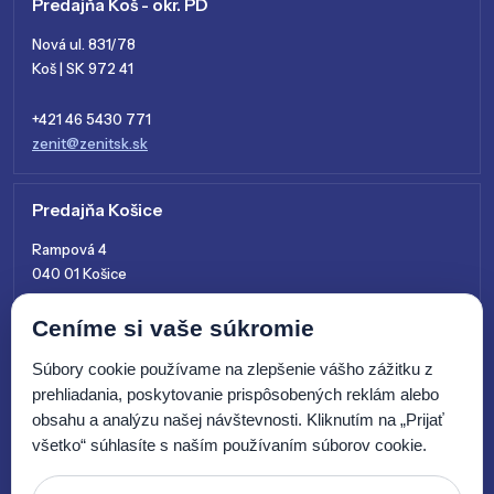
Predajňa Koš - okr. PD
Nová ul. 831/78
Koš | SK 972 41
+421 46 5430 771
zenit@zenitsk.sk
Predajňa Košice
Rampová 4
040 01 Košice
+421 915 761 028
Ceníme si vaše súkromie
kosice@zenitsk.sk
Súbory cookie používame na zlepšenie vášho zážitku z
prehliadania, poskytovanie prispôsobených reklám alebo
obsahu a analýzu našej návštevnosti. Kliknutím na „Prijať
všetko“ súhlasíte s naším používaním súborov cookie.