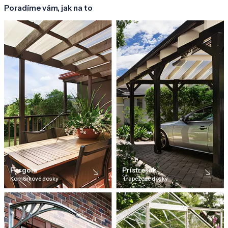
Poradíme vám, jak na to
Pergola
Prístrešok
Komôrkové dosky
Trapézové dosky