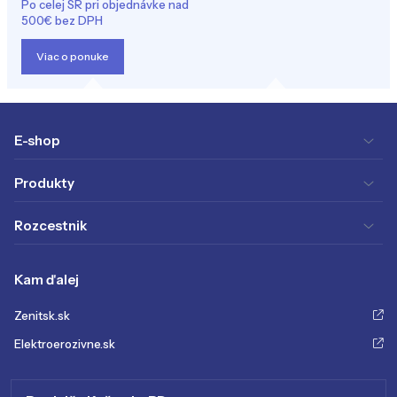
Po celej SR pri objednávke nad
500€ bez DPH
Viac o ponuke
E-shop
Produkty
Rozcestnik
Kam ďalej
Zenitsk.sk
Elektroerozivne.sk