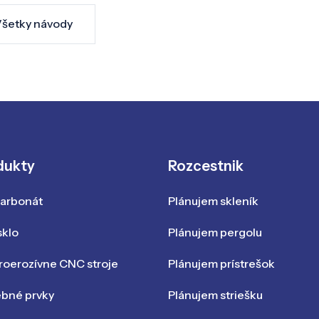
šetky návody
dukty
Rozcestnik
karbonát
Plánujem skleník
sklo
Plánujem pergolu
roerozívne CNC stroje
Plánujem prístrešok
ebné prvky
Plánujem striešku