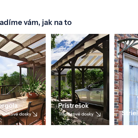
adíme vám, jak na to
ergola
Prístrešok
Strie
môrkové dosky
Trapézové dosky