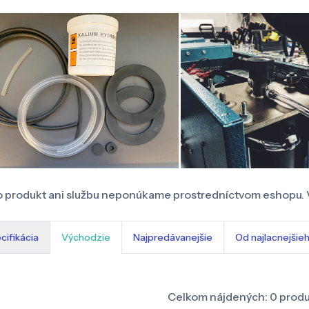
 produkt ani službu neponúkame prostredníctvom eshopu. 
cifikácia
Východzie
Najpredávanejšie
Od najlacnejšie
Celkom nájdených:
0
prod