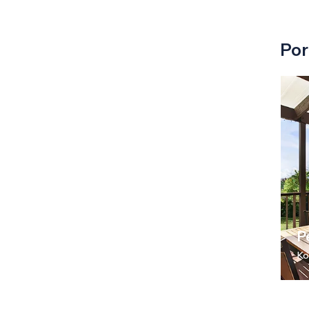
Por
P
Ko