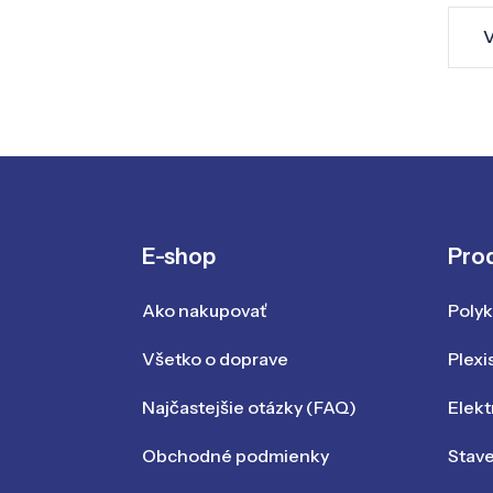
V
E-shop
Pro
Ako nakupovať
Poly
Všetko o doprave
Plexi
Najčastejšie otázky (FAQ)
Elekt
Obchodné podmienky
Stav