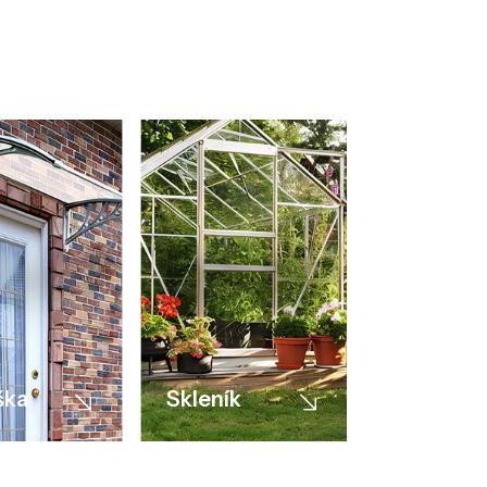
ška
Skleník