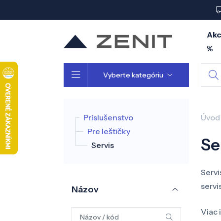
Akc
%
Vyberte kategóriu
Príslušenstvo
Úvod
Pre leštičky
Se
Servis
Servi
servis
Názov
Viac 