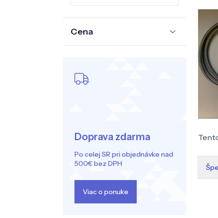
Cena
Doprava zdarma
Tento
Po celej SR pri objednávke nad
500€ bez DPH
Špe
Viac o ponuke