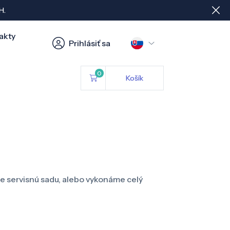
H.
akty
Prihlásiť sa
0
Košík
e servisnú sadu, alebo vykonáme celý