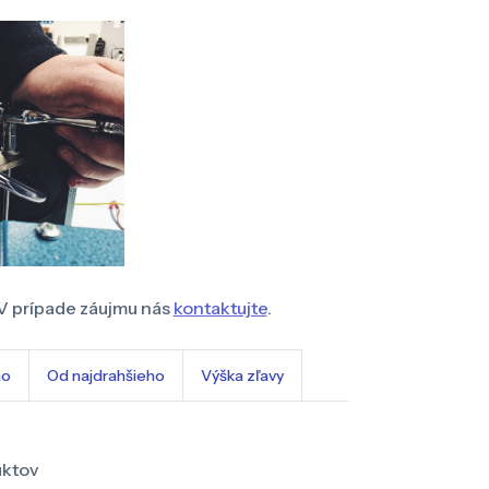
V prípade záujmu nás
kontaktujte
.
ho
Od najdrahšieho
Výška zľavy
uktov