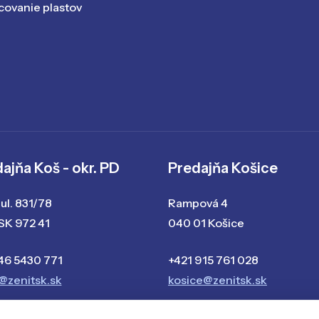
ovanie plastov
ajňa Koš - okr. PD
Predajňa Košice
ul. 831/78
Rampová 4
 SK 972 41
040 01 Košice
46 5430 771
+421 915 761 028
@zenitsk.sk
kosice@zenitsk.sk