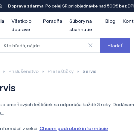
Doprava zdarma.
Po celej SR pri objednávke nad 500€ bez DP
ia
Všetko o
Poradňa
Súbory na
Blog
Kont
doprave
stiahnutie
Hľadať
Príslušenstvo
Pre leštičky
Servis
rvis
s plameňových leštičiek sa odporúča každé 3 roky. Dodávam
...
informácií v sekcii
Chcem podrobné informácie