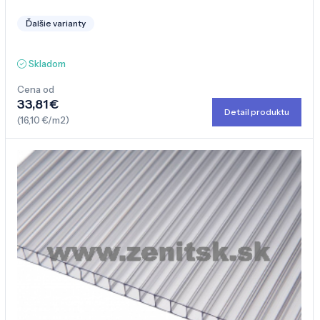
Ďalšie varianty
Skladom
Cena od
33,81 €
Detail produktu
(16,10 €/m2)