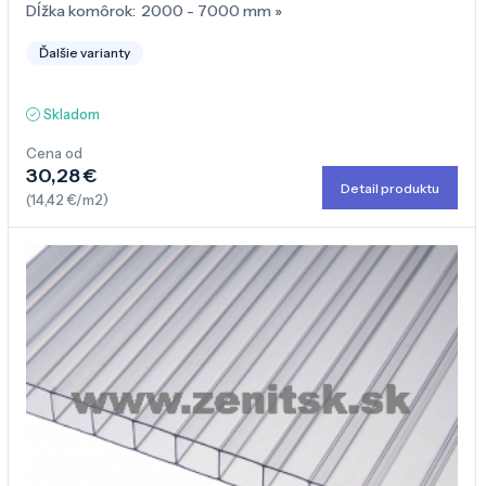
Dĺžka komôrok:
2000 - 7000 mm
»
Ďalšie varianty
Skladom
Cena od
30,28 €
Detail produktu
(14,42 €/m2)