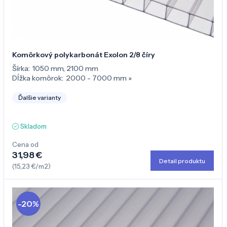
Komôrkový polykarbonát Exolon 2/8 číry
Šírka:
1050 mm
,
2100 mm
Dĺžka komôrok:
2000 - 7000 mm
»
Ďalšie varianty
Skladom
Cena od
31,98 €
Detail produktu
(15,23 €/m2)
-20%