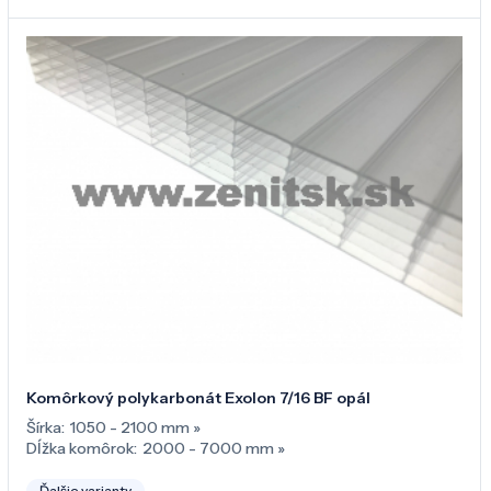
Komôrkový polykarbonát Exolon 7/16 BF opál
Šírka:
1050 - 2100 mm
»
Dĺžka komôrok:
2000 - 7000 mm
»
Ďalšie varianty