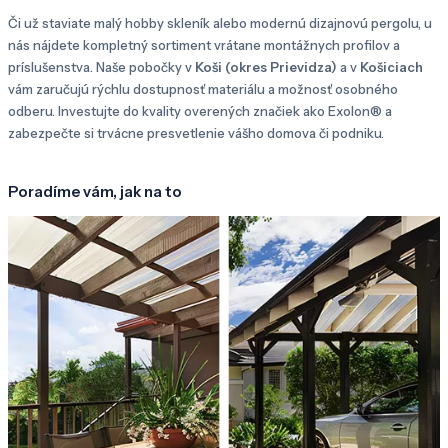
Či už staviate malý hobby skleník alebo modernú dizajnovú pergolu, u
nás nájdete kompletný sortiment vrátane montážnych profilov a
príslušenstva. Naše pobočky v
Koši (okres Prievidza)
a v
Košiciach
vám zaručujú rýchlu dostupnosť materiálu a možnosť osobného
odberu. Investujte do kvality overených značiek ako Exolon® a
zabezpečte si trvácne presvetlenie vášho domova či podniku.
Poradíme vám, jak na to