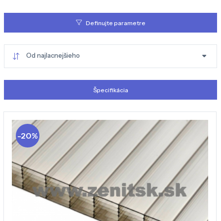
Definujte parametre
Od najlacnejšieho
Špecifikácia
-20%