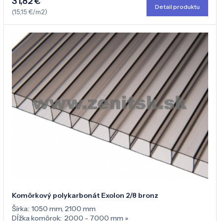
31,82 €
Detail produktu
(15,15 €/m2)
Komôrkový polykarbonát Exolon 2/8 bronz
Šírka:
1050 mm
,
2100 mm
Dĺžka komôrok:
2000 - 7000 mm
»