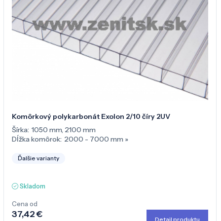
Komôrkový polykarbonát Exolon 2/10 číry 2UV
Šírka:
1050 mm
,
2100 mm
Dĺžka komôrok:
2000 - 7000 mm
»
Ďalšie varianty
Skladom
Cena od
37,42 €
Detail produktu