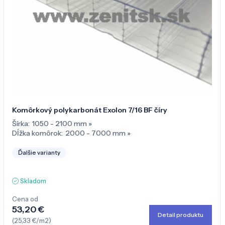
Komôrkový polykarbonát Exolon 7/16 BF číry
Šírka:
1050 - 2100 mm
»
Dĺžka komôrok:
2000 - 7000 mm
»
Ďalšie varianty
Skladom
Cena od
53,20 €
Detail produktu
(25,33 €/m2)