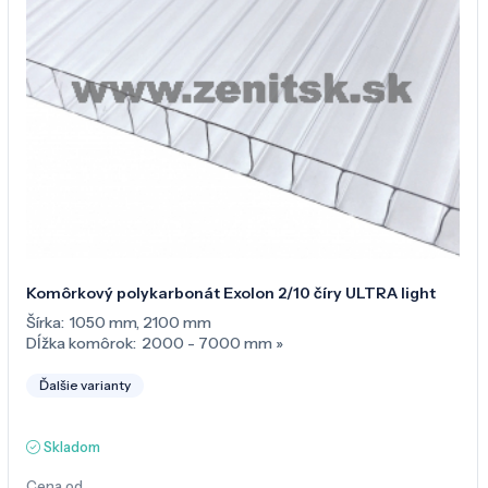
Komôrkový polykarbonát Exolon 2/10 číry ULTRA light
Šírka:
1050 mm
,
2100 mm
Dĺžka komôrok:
2000 - 7000 mm
»
Ďalšie varianty
Skladom
Cena od