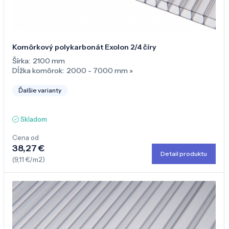
Komôrkový polykarbonát Exolon 2/4 číry
Šírka:
2100 mm
Dĺžka komôrok:
2000 - 7000 mm
»
Ďalšie varianty
Skladom
Cena od
38,27 €
Detail produktu
(9,11 €/m2)