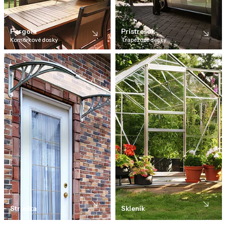
Pergola
Prístrešok
Komôrkové dosky
Trapézové dosky
Strieška
Skleník