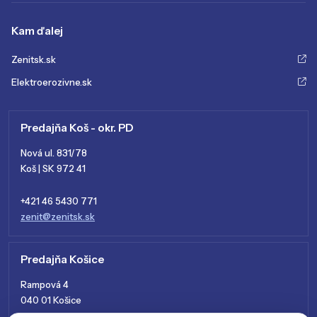
Kam ďalej
Zenitsk.sk
Elektroerozivne.sk
Predajňa Koš - okr. PD
Nová ul. 831/78
Koš | SK 972 41
+421 46 5430 771
zenit@zenitsk.sk
Predajňa Košice
Rampová 4
040 01 Košice