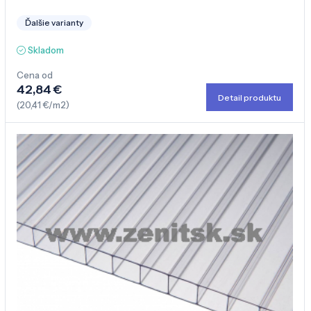
Ďalšie varianty
Skladom
Cena od
42,84 €
Detail produktu
(20,41 €/m2)