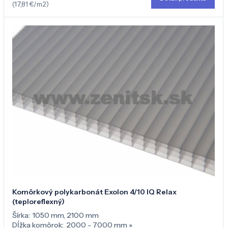
(17,81 €/m2)
Komôrkový polykarbonát Exolon 4/10 IQ Relax
(teploreflexný)
Šírka:
1050 mm
,
2100 mm
Dĺžka komôrok:
2000 - 7000 mm
»