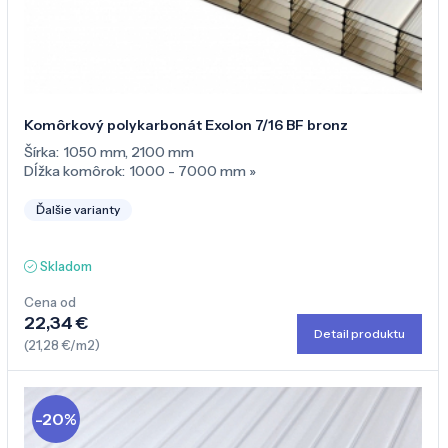
Komôrkový polykarbonát Exolon 7/16 BF bronz
Šírka:
1050 mm
,
2100 mm
Dĺžka komôrok:
1000 - 7000 mm
»
Ďalšie varianty
Skladom
Cena od
22,34 €
Detail produktu
(21,28 €/m2)
-20%