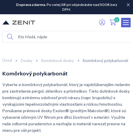
Doprava zdarma.
Po celej SR pri objednávke nad 500€ bez
DPH.
0
Úvod
Dosky
Komôrkové dosky
Komôrkový polykarbonát
Komôrkový polykarbonát
Vyberte si komôrkový polykarbonát, ktorý je najobľúbenejším riešením
pre zastrešenie pergol, skleníkov a prístreškov. Tieto dutinkové dosky
kombinujú extrémnu odolnosť proti nárazu (napr. krupobitiu) s
vynikajúcimi tepelnoizolačnými vlastnosťami a nízkou hmotnosťou.
Ponúkame prémiové dosky Exolon® (predtým Makrolon®), ktoré sú
vybavené účinným UV filtrom pre dlhú životnosť v exteriéri. Využite
naše odborné poradenstvo a nechajte si materiál narezať presne na
mieru pre váš projekt.