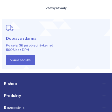
Všetky návody
Doprava zdarma
Po celej SR pri objednávke nad
500€ bez DPH
Viac o ponuke
E-shop
Produkty
Rozcestnik