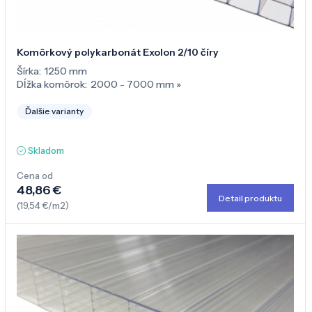
Komôrkový polykarbonát Exolon 2/10 číry
Šírka:
1250 mm
Dĺžka komôrok:
2000 - 7000 mm
»
Ďalšie varianty
Skladom
Cena od
48,86 €
Detail produktu
(19,54 €/m2)