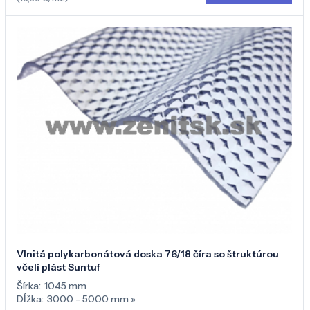
Vlnitá polykarbonátová doska 76/18 číra so štruktúrou
včelí plást Suntuf
Šírka:
1045 mm
Dĺžka:
3000 - 5000 mm
»