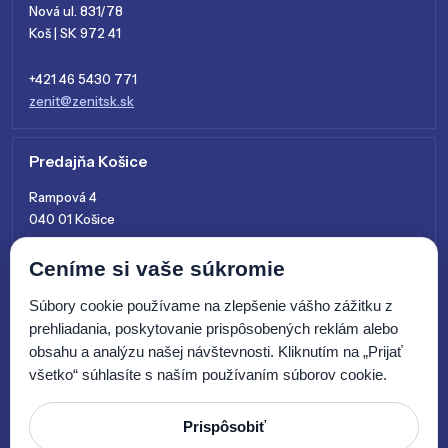
Nová ul. 831/78
Koš | SK 972 41
+421 46 5430 771
zenit@zenitsk.sk
Predajňa Košice
Rampová 4
040 01 Košice
Ceníme si vaše súkromie
+421 915 761 028
kosice@zenitsk.sk
Súbory cookie používame na zlepšenie vášho zážitku z
prehliadania, poskytovanie prispôsobených reklám alebo
obsahu a analýzu našej návštevnosti. Kliknutím na „Prijať
všetko“ súhlasíte s naším používaním súborov cookie.
Prispôsobiť