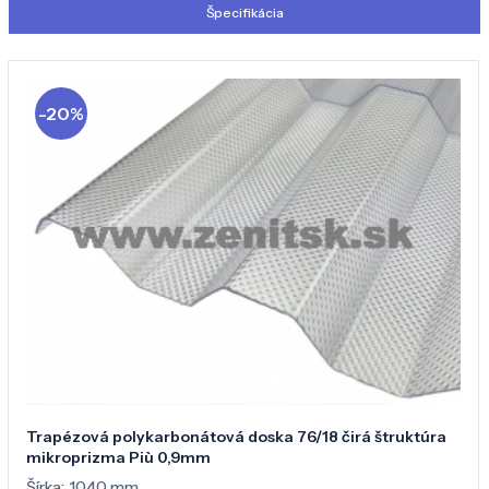
Špecifikácia
-20%
Trapézová polykarbonátová doska 76/18 čirá štruktúra
mikroprizma Più 0,9mm
Šírka:
1040 mm