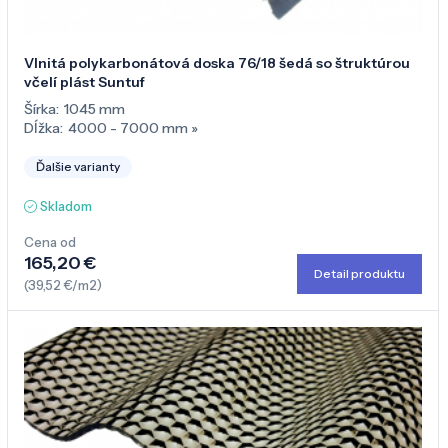
Vlnitá polykarbonátová doska 76/18 šedá so štruktúrou
včelí plást Suntuf
Šírka:
1045 mm
Dĺžka:
4000 - 7000 mm
»
Ďalšie varianty
Skladom
Cena od
165,20 €
Detail produktu
(39,52 €/m2)