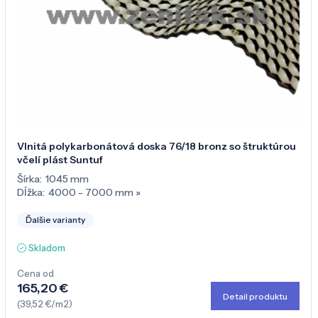
Vlnitá polykarbonátová doska 76/18 bronz so štruktúrou
včelí plást Suntuf
Šírka:
1045 mm
Dĺžka:
4000 - 7000 mm
»
Ďalšie varianty
Skladom
Cena od
165,20 €
Detail produktu
(39,52 €/m2)