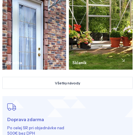
Strieška
Skleník
Všetky návody
Doprava zdarma
Po celej SR pri objednávke nad
500€ bez DPH