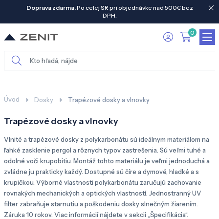
Doprava zdarma.
Po celej SR pri objednávke nad 500€ bez
DPH.
0
Úvod
Dosky
Trapézové dosky a vlnovky
Trapézové dosky a vlnovky
Vlnité a trapézové dosky z polykarbonátu sú ideálnym materiálom na
ľahké zasklenie pergol a rôznych typov zastrešenia. Sú veľmi tuhé a
odolné voči krupobitiu. Montáž tohto materiálu je veľmi jednoduchá a
zvládne ju prakticky každý. Dostupné sú číre a dymové, hladké a s
krupičkou. Výborné vlastnosti polykarbonátu zaručujú zachovanie
rovnakých mechanických a optických vlastností. Jednostranný UV
filter zabraňuje starnutiu a poškodeniu dosky slnečným žiarením.
Záruka 10 rokov.
Viac informácií nájdete v sekcii „Špecifikácia“.