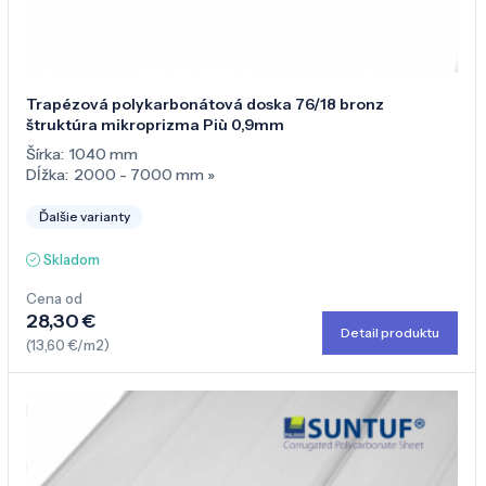
Trapézová polykarbonátová doska 76/18 bronz
štruktúra mikroprizma Più 0,9mm
Šírka:
1040 mm
Dĺžka:
2000 - 7000 mm
»
Ďalšie varianty
Skladom
Cena od
28,30 €
Detail produktu
(13,60 €/m2)