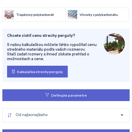
Trapézový polykarbonát
Vlnovky z polykarbonátu
Chcete zistiť cenu strechy pergoly?
S našou kalkulačkou môžete ľahko vypočítať cenu
strešného materiálu podľa vašich rozmerov.
Stačí zadať rozmery a ihneď získate prehľad o
možnostiach a cene.
Kalkulačka strechy pergoly
Definujte parametre
Od najlacnejšieho