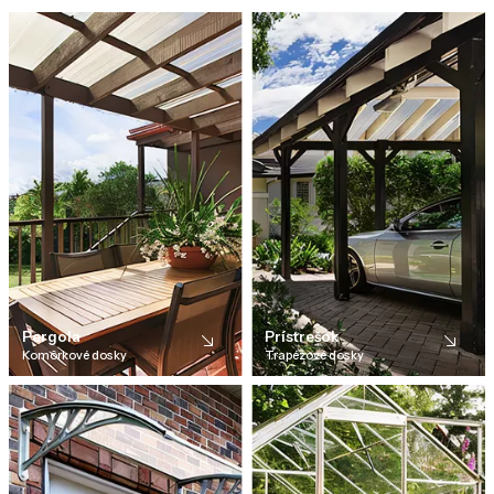
Pergola
Prístrešok
Komôrkové dosky
Trapézové dosky