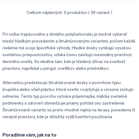
Celkom nájdených:
9
produktov (
39
variant )
Pri voľbe trapézového a vlnitého polykarbonátu je možné vyberať
medzi hladkým prevedením a štruktúrovanými variantmi, pričom každé
riešenie má svoje špecifické výhody. Hladké dosky vynikajú vysokou
svetelnou priepustnosťou, vďaka čomu zaisťujú maximálny priechod
denného svetla. Sú ideálne tam, kde je kladený dôraz na svetlosť
priestoru, napríklad u pergol, svetlíkov alebo prístreškov.
Alternatívu predstavujú štruktúrované dosky s povrchom typu
krupička alebo včelí plástov, ktoré svetlo rozptyľujú a výrazne znižujú
oslnenie. Tento typ povrchu vytvára príjemnejšie, mäkšie svetelné
podmienky a zároveň obmedzuje priamy pohľad cez zastrešenie.
Štruktúrované varianty sú preto vhodné najmä na terasy, posedenia či
verejné priestory, kde je dôležitý vyšší komfort používania.
Poradíme vám, jak na to