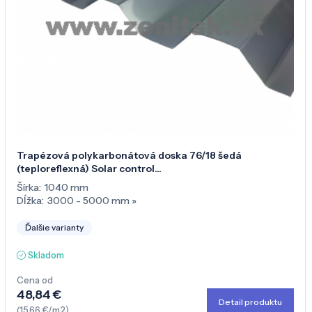
Trapézová polykarbonátová doska 76/18 šedá
(teploreflexná) Solar control...
Šírka:
1040 mm
Dĺžka:
3000 - 5000 mm
»
Ďalšie varianty
Skladom
Cena od
48,84 €
Detail produktu
(15,66 €/m2)