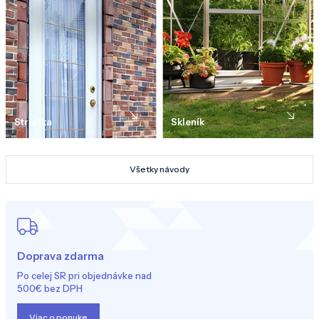
Strieška
Skleník
Všetky návody
Doprava zdarma
Po celej SR pri objednávke nad
500€ bez DPH
Viac o ponuke