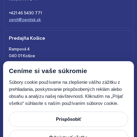
+421 46 5430 771
zenit@zenitsk.sk
Predajňa Košice
Rampová 4
040 01 Košice
+421 915 761 028
Ceníme si vaše súkromie
kosice@zenitsk.sk
Súbory cookie používame na zlepšenie vášho zážitku z
prehliadania, poskytovanie prispôsobených reklám alebo
obsahu a analýzu našej návštevnosti. Kliknutím na „Prijať
všetko“ súhlasíte s naším používaním súborov cookie.
Prispôsobiť
© 2026 Zenit SK, s.r.o.