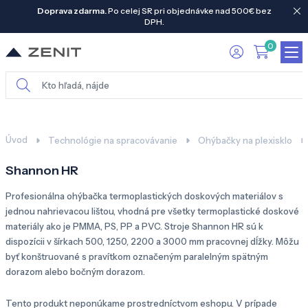
Doprava zdarma.
Po celej SR pri objednávke nad 500€ bez
DPH.
0
Úvod
Technológie na spracovávanie
Ohýbačky na plexisklo
Shannon HR
Profesionálna ohýbačka termoplastických doskových materiálov s
jednou nahrievacou lištou, vhodná pre všetky termoplastické doskové
materiály ako je PMMA, PS, PP a PVC. Stroje Shannon HR sú k
dispozícii v šírkach 500, 1250, 2200 a 3000 mm pracovnej dĺžky. Môžu
byť konštruované s pravítkom označeným paralelným spätným
dorazom alebo bočným dorazom.
Tento produkt neponúkame prostredníctvom eshopu. V prípade