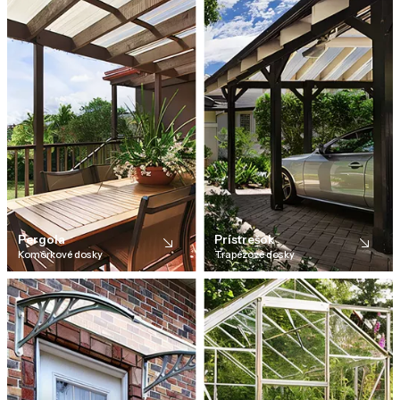
Pergola
Prístrešok
Komôrkové dosky
Trapézové dosky