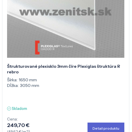
Štrukturované plexisklo 3mm číre Plexiglas štruktúra R
rebro
Šírka:
1650 mm
Dĺžka:
3050 mm
Skladom
Cena:
249,70 €
Detail produktu
(49,62 €/m2)