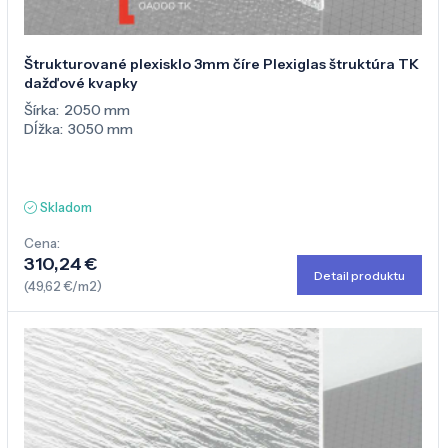
Štrukturované plexisklo 3mm číre Plexiglas štruktúra TK
dažďové kvapky
Šírka:
2050 mm
Dĺžka:
3050 mm
Skladom
Cena:
310,24 €
Detail produktu
(49,62 €/m2)