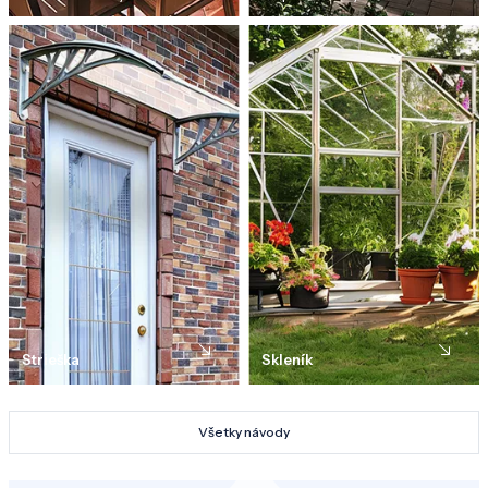
Strieška
Skleník
Všetky návody