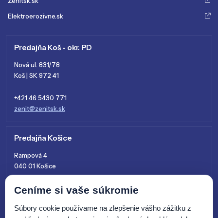
Zenitsk.sk
Elektroerozivne.sk
Predajňa Koš - okr. PD
Nová ul. 831/78
Koš | SK 972 41
+421 46 5430 771
zenit@zenitsk.sk
Predajňa Košice
Rampová 4
040 01 Košice
+421 915 761 028
Ceníme si vaše súkromie
kosice@zenitsk.sk
Súbory cookie používame na zlepšenie vášho zážitku z