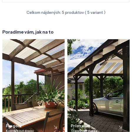
Celkom nájdených:
5
produktov (
5
variant )
Poradíme vám, jak na to
Pergola
Prístrešok
Komôrkové dosky
Trapézové dosky