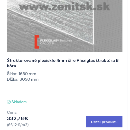
Štrukturované plexisklo 4mm číre Plexiglas štruktúra B
kôra
Šírka:
1650 mm
Dĺžka:
3050 mm
Skladom
Cena:
332,78 €
Detail produktu
(66,12 €/m2)