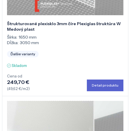
Štrukturované plexisklo 3mm číre Plexiglas štruktúra W
Medový plast
Šírka:
1650 mm
Dĺžka:
3050 mm
Ďalšie varianty
Skladom
Cena od
249,70 €
Detail produktu
(49,62 €/m2)