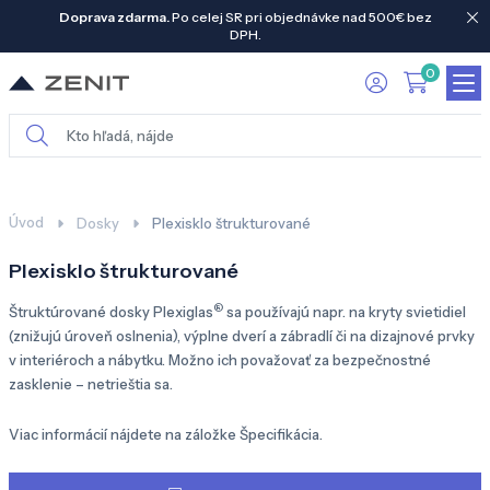
Doprava zdarma.
Po celej SR pri objednávke nad 500€ bez
DPH.
0
Úvod
Dosky
Plexisklo štrukturované
Plexisklo štrukturované
®
Štruktúrované dosky Plexiglas
sa používajú napr. na kryty svietidiel
(znižujú úroveň oslnenia), výplne dverí a zábradlí či na dizajnové prvky
v interiéroch a nábytku. Možno ich považovať za bezpečnostné
zasklenie – netrieštia sa.
Viac informácií nájdete na záložke Špecifikácia.