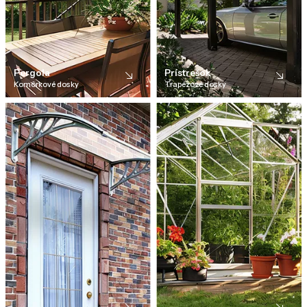
Pergola
Prístrešok
Komôrkové dosky
Trapézové dosky