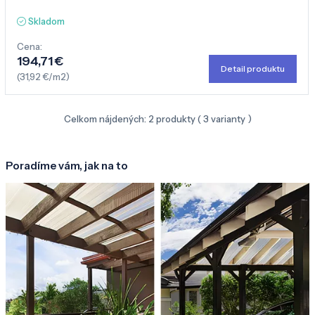
Skladom
Cena:
194,71 €
Detail produktu
(31,92 €/m2)
Celkom nájdených:
2
produkty (
3
varianty )
Poradíme vám, jak na to