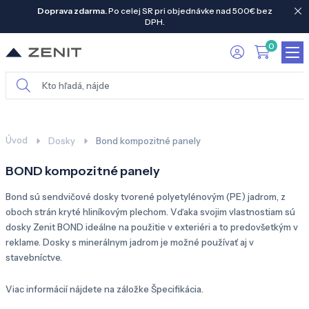
Doprava zdarma.
Po celej SR pri objednávke nad 500€ bez
DPH.
0
Úvod
Dosky
Bond kompozitné panely
BOND kompozitné panely
Bond sú sendvičové dosky tvorené polyetylénovým (PE) jadrom, z
oboch strán kryté hliníkovým plechom. Vďaka svojim vlastnostiam sú
dosky Zenit BOND ideálne na použitie v exteriéri a to predovšetkým v
reklame. Dosky s minerálnym jadrom je možné používať aj v
stavebníctve.
Viac informácií nájdete na záložke Špecifikácia.