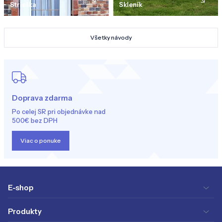
Strieška
Skleník
Všetky návody
Doprava zdarma
Po celej SR pri objednávke nad
500€ bez DPH
Viac o ponuke
E-shop
Produkty