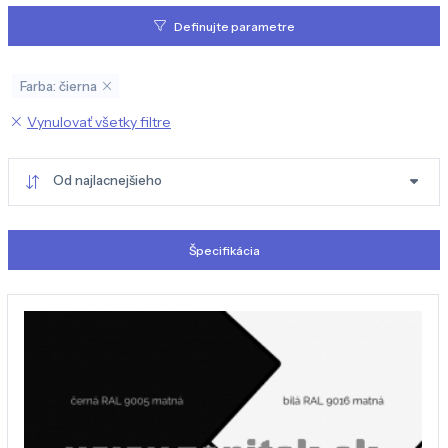
Definujte parametre
Farba: čierna
Vynulovať všetky filtre
Od najlacnejšieho
Špecifikácia