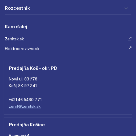
Rozcestnik
Kam ďalej
Zenitsk.sk
Elektroerozivne.sk
Predajňa Koš - okr. PD
Nová ul. 831/78
Koš | SK 972 41
+421 46 5430 771
zenit@zenitsk.sk
Predajňa Košice
Rampová 4