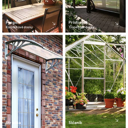
Pergola
Prístrešok
Komôrkové dosky
Trapézové dosky
Strieška
Skleník