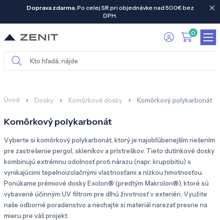
Doprava zdarma.
Po celej SR pri objednávke nad 500€ bez
DPH.
0
Úvod
Dosky
Komôrkové dosky
Komôrkový polykarbonát
Komôrkový polykarbonát
Vyberte si komôrkový polykarbonát, ktorý je najobľúbenejším riešením
pre zastrešenie pergol, skleníkov a prístreškov. Tieto dutinkové dosky
kombinujú extrémnu odolnosť proti nárazu (napr. krupobitiu) s
vynikajúcimi tepelnoizolačnými vlastnosťami a nízkou hmotnosťou.
Ponúkame prémiové dosky Exolon® (predtým Makrolon®), ktoré sú
vybavené účinným UV filtrom pre dlhú životnosť v exteriéri. Využite
naše odborné poradenstvo a nechajte si materiál narezať presne na
mieru pre váš projekt.