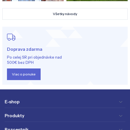
Všetky návody
Doprava zdarma
Po celej SR pri objednávke nad
500€ bez DPH
Viac o ponuke
E-shop
Produkty
Rozcestnik