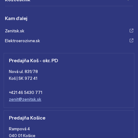
Kam ďalej
Zenitsk.sk
Elektroerozivne.sk
Predajňa Koš - okr. PD
Nová ul. 831/78
Koš | SK 972 41
+421 46 5430 771
zenit@zenitsk.sk
Predajňa Košice
Rampová 4
040 01 Košice