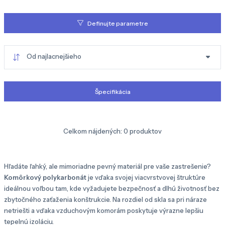
Definujte parametre
Od najlacnejšieho
Špecifikácia
Celkom nájdených:
0
produktov
Hľadáte ľahký, ale mimoriadne pevný materiál pre vaše zastrešenie?
Komôrkový polykarbonát
je vďaka svojej viacvrstvovej štruktúre
ideálnou voľbou tam, kde vyžadujete bezpečnosť a dlhú životnosť bez
zbytočného zaťaženia konštrukcie. Na rozdiel od skla sa pri náraze
netriešti a vďaka vzduchovým komorám poskytuje výrazne lepšiu
tepelnú izoláciu.