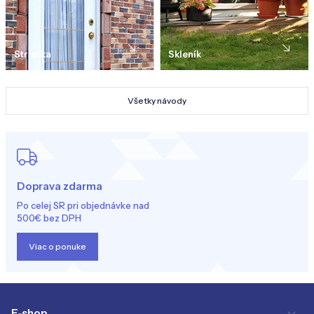
Strieška
Skleník
Všetky návody
Doprava zdarma
Po celej SR pri objednávke nad
500€ bez DPH
Viac o ponuke
E-shop