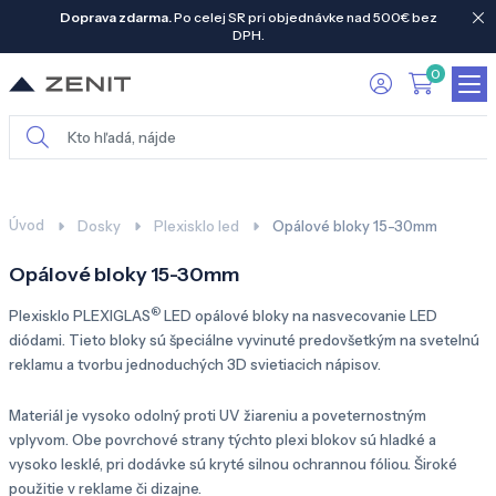
Doprava zdarma.
Po celej SR pri objednávke nad 500€ bez
DPH.
0
Úvod
Dosky
Plexisklo led
Opálové bloky 15-30mm
Opálové bloky 15-30mm
®
Plexisklo PLEXIGLAS
LED opálové bloky na nasvecovanie LED
diódami. Tieto bloky sú špeciálne vyvinuté predovšetkým na svetelnú
reklamu a tvorbu jednoduchých 3D svietiacich nápisov.
Materiál je vysoko odolný proti UV žiareniu a poveternostným
vplyvom. Obe povrchové strany týchto plexi blokov sú hladké a
vysoko lesklé, pri dodávke sú kryté silnou ochrannou fóliou. Široké
použitie v reklame či dizajne.