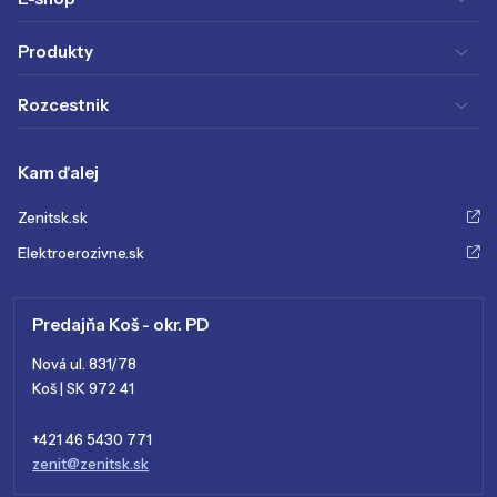
Produkty
Rozcestnik
Kam ďalej
Zenitsk.sk
Elektroerozivne.sk
Predajňa Koš - okr. PD
Nová ul. 831/78
Koš | SK 972 41
+421 46 5430 771
zenit@zenitsk.sk