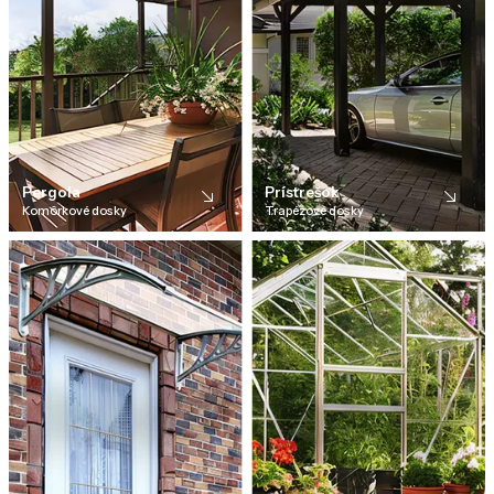
Pergola
Prístrešok
Komôrkové dosky
Trapézové dosky