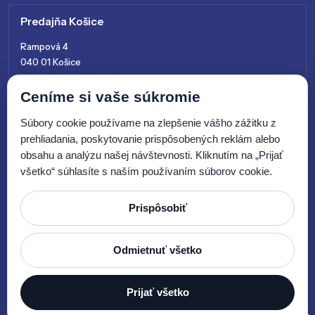
Predajňa Košice
Rampová 4
040 01 Košice
+421 915 761 028
Ceníme si vaše súkromie
kosice@zenitsk.sk
Súbory cookie používame na zlepšenie vášho zážitku z
prehliadania, poskytovanie prispôsobených reklám alebo
obsahu a analýzu našej návštevnosti. Kliknutím na „Prijať
všetko“ súhlasíte s naším používaním súborov cookie.
Prispôsobiť
© 2026 Zenit SK, s.r.o.
Odmietnuť všetko
Prijať všetko
Tvorba webových stránok by
E-SOLUTIONS