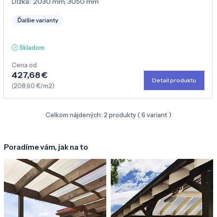
Dĺžka:
2030 mm
,
3050 mm
Ďalšie varianty
Skladom
Cena od
427,68 €
Detail produktu
(208,60 €/m2)
Celkom nájdených:
2
produkty (
6
variant )
Poradíme vám, jak na to