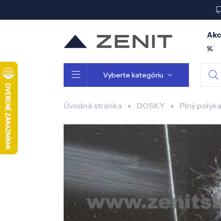
Akc
%
Vyberte kategóriu
Úvodná stránka
DOSKY
Plný polyk