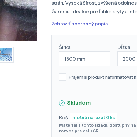
strán. Vysoká čírosť, zvýšená odolnos
žiareniu. Ideálne pre ľahké kryty a inter
Zobraziť podrobný popis
Šírka
Dĺžka
1500 mm
2000
Prajem si produkt naformátovať n
Skladom
Koš
možné narezať 0 ks
Materiál z tohto skladu dostupný na
rozvoz pre celú SR.