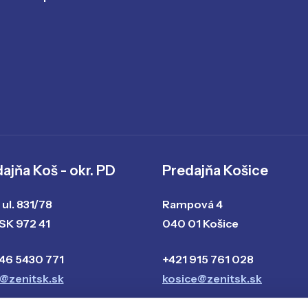
ajňa Koš - okr. PD
Predajňa Košice
ul. 831/78
Rampová 4
 SK 972 41
040 01 Košice
 46 5430 771
+421 915 761 028
t@zenitsk.sk
kosice@zenitsk.sk