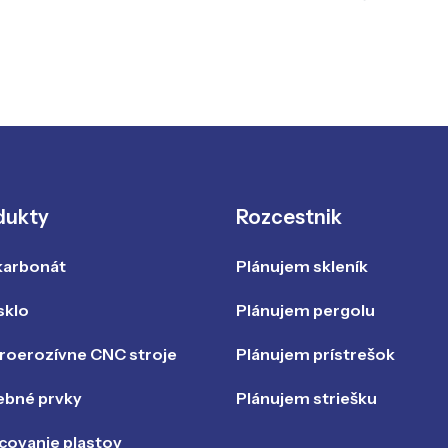
dukty
Rozcestnik
karbonát
Plánujem skleník
sklo
Plánujem pergolu
troerozívne CNC stroje
Plánujem prístrešok
ebné prvky
Plánujem striešku
covanie plastov