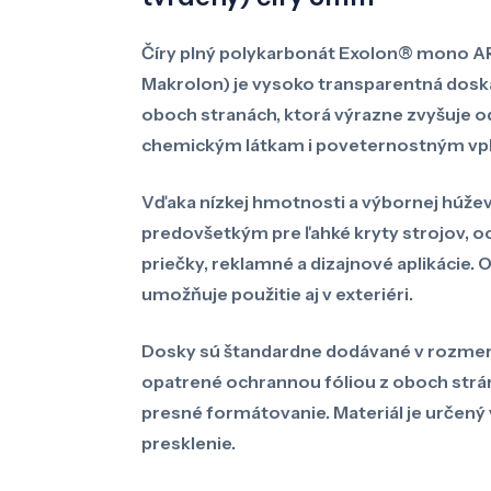
Číry plný polykarbonát Exolon® mono A
Makrolon) je vysoko transparentná dosk
oboch stranách, ktorá výrazne zvyšuje od
chemickým látkam i poveternostným vp
Vďaka nízkej hmotnosti a výbornej húžev
predovšetkým pre ľahké kryty strojov, oc
priečky, reklamné a dizajnové aplikácie. 
umožňuje použitie aj v exteriéri.
Dosky sú štandardne dodávané v rozme
opatrené ochrannou fóliou z oboch strá
presné formátovanie. Materiál je určený
presklenie.