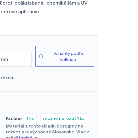
ť proti poškriabaniu, chemikáliám a UV
iérové ​​aplikácie.
Varianty podľa
 mm
veľkosti
a mieru
Košice
1 ks
možné narezať 1 ks
Materiál z tohto skladu dostupný na
rozvoz pre východné Slovensko. Viac v
sekcii
logistika
.