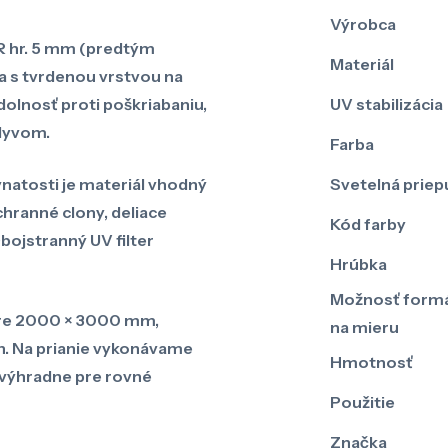
Výrobca
R hr. 5 mm (predtým
Materiál
a s tvrdenou vrstvou na
olnosť proti poškriabaniu,
UV stabilizácia
lyvom.
Farba
natosti je materiál vhodný
Svetelná priep
hranné clony, deliace
Kód farby
Obojstranný UV filter
Hrúbka
Možnosť formá
re 2000 × 3000 mm,
na mieru
n. Na prianie vykonávame
Hmotnosť
 výhradne pre rovné
Použitie
Značka