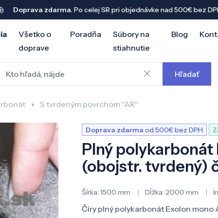
Doprava zdarma.
Po celej SR pri objednávke nad 500€ bez DP
ia
Všetko o
Poradňa
Súbory na
Blog
Kont
doprave
stiahnutie
Hľadať
arbonát
S tvrdeným povrchom "AR"
Doprava zdarma
od 500€ bez DPH
Z
Plný polykarbonát
(obojstr. tvrdený)
Šírka:
1500 mm
Dĺžka:
2000 mm
I
Číry plný polykarbonát Exolon mono 