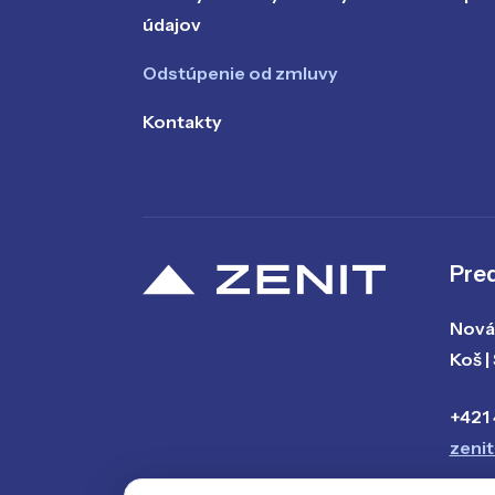
údajov
Odstúpenie od zmluvy
Kontakty
Pred
Nová 
Koš |
+421
zeni