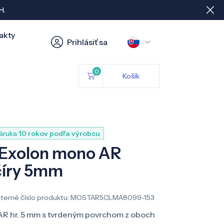
H.
akty
Prihlásiť sa
0
Košík
áruka
10 rokov podľa výrobcu
 Exolon mono AR
 číry 5mm
nterné číslo produktu:
MOSTAR5CLMA8099-153
AR hr. 5 mm s tvrdeným povrchom z oboch