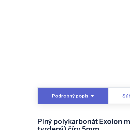
Podrobný popis
Súb
Plný polykarbonát Exolon m
tvrdený) číry 5mm