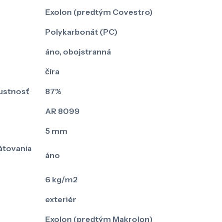
Exolon (predtým Covestro)
Polykarbonát (PC)
áno, obojstranná
číra
ustnosť
87%
AR 8099
5 mm
tovania
áno
6 kg/m2
exteriér
Exolon (predtým Makrolon)