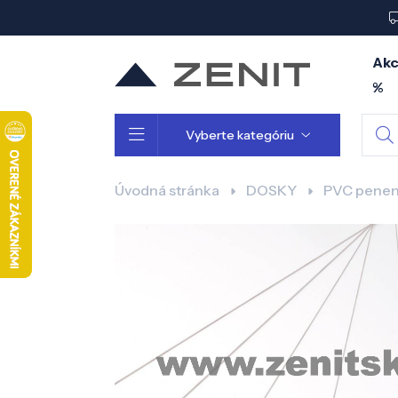
Akc
%
Vyberte kategóriu
Úvodná stránka
DOSKY
PVC penen