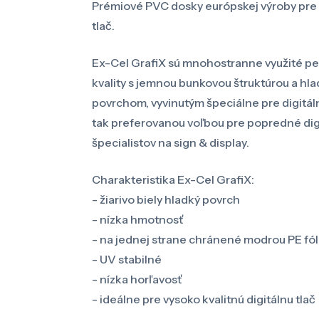
Prémiové PVC dosky európskej výroby pre v
tlač.
Ex-Cel GrafiX sú mnohostranne využité p
kvality s jemnou bunkovou štruktúrou a hla
povrchom, vyvinutým špeciálne pre digitáln
tak preferovanou voľbou pre popredné digi
špecialistov na sign & display.
Charakteristika Ex-Cel GrafiX:
- žiarivo biely hladký povrch
- nízka hmotnosť
- na jednej strane chránené modrou PE fól
- UV stabilné
- nízka horľavosť
- ideálne pre vysoko kvalitnú digitálnu tlač