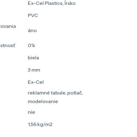
Ex-Cel Plastics, Írsko
PVC
tovania
áno
ustnosť
0%
biela
3 mm
Ex-Cel
reklamné tabule, potlač,
modelovanie
nie
1,56 kg/m2