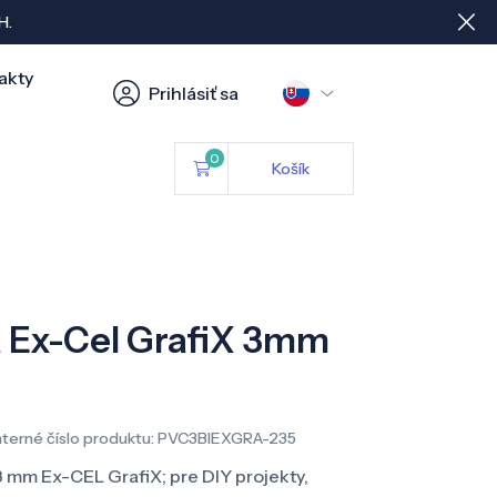
H.
akty
Prihlásiť sa
0
Košík
 Ex-Cel GrafiX 3mm
nterné číslo produktu:
PVC3BIEXGRA-235
 mm Ex-CEL GrafiX; pre DIY projekty,