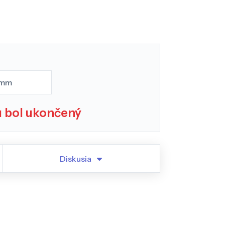
 mm
u bol ukončený
Diskusia