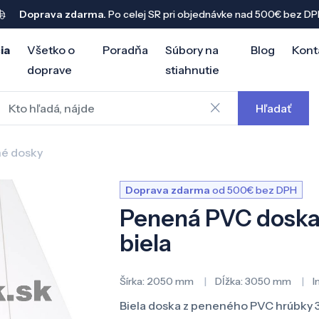
Doprava zdarma.
Po celej SR pri objednávke nad 500€ bez DP
ia
Všetko o
Poradňa
Súbory na
Blog
Kont
doprave
stiahnutie
Hľadať
é dosky
Doprava zdarma
od 500€ bez DPH
Penená PVC doska
biela
Šírka:
2050 mm
Dĺžka:
3050 mm
I
Biela doska z peneného PVC hrúbky 3