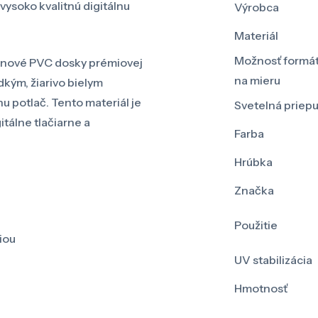
ysoko kvalitnú digitálnu
Výrobca
Materiál
Možnosť formá
enové PVC dosky prémiovej
na mieru
dkým, žiarivo bielym
u potlač. Tento materiál je
Svetelná priep
tálne tlačiarne a
Farba
Hrúbka
Značka
Použitie
iou
UV stabilizácia
Hmotnosť