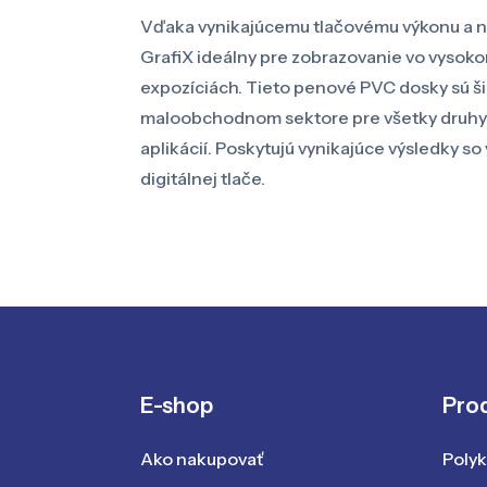
Vďaka vynikajúcemu tlačovému výkonu a níz
GrafiX ideálny pre zobrazovanie vo vysoko
expozíciách. Tieto penové PVC dosky sú š
maloobchodnom sektore pre všetky druhy 
aplikácií. Poskytujú vynikajúce výsledky s
digitálnej tlače.
E-shop
Pro
Ako nakupovať
Poly