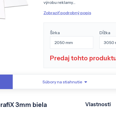
výrobu reklamy…
Zobraziť podrobný popis
Šírka
Dĺžka
2050 mm
3050
Predaj tohto produkt
Súbory na stiahnutie
rafiX 3mm biela
Vlastnosti