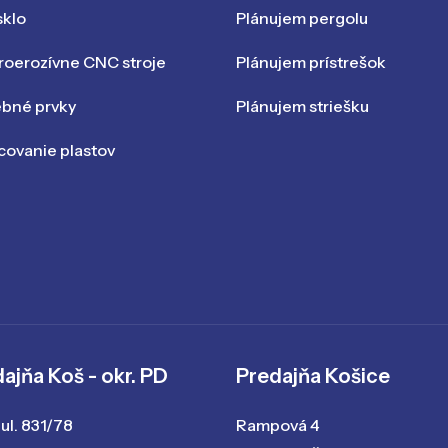
sklo
Plánujem pergolu
roerozívne CNC stroje
Plánujem prístrešok
ebné prvky
Plánujem striešku
ovanie plastov
ajňa Koš - okr. PD
Predajňa Košice
ul. 831/78
Rampová 4