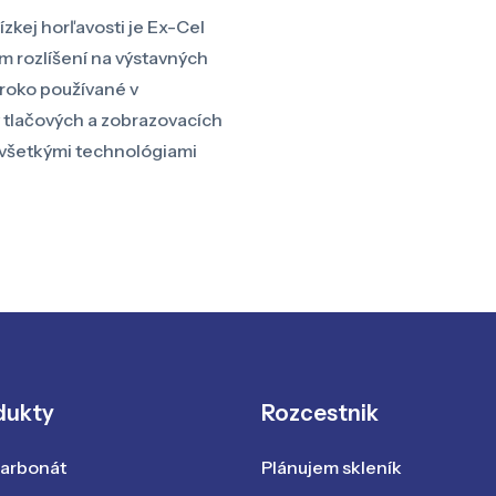
kej horľavosti je Ex-Cel
m rozlíšení na výstavných
iroko používané v
tlačových a zobrazovacích
o všetkými technológiami
dukty
Rozcestnik
karbonát
Plánujem skleník