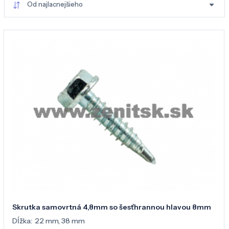
Od najlacnejšieho
Skrutka samovrtná 4,8mm so šesťhrannou hlavou 8mm
Dĺžka:
22 mm
,
38 mm