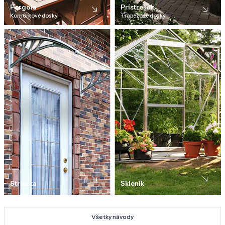
Pergola
Prístrešok
Komôrkové dosky
Trapézové dosky
Strieška
Skleník
Všetky návody