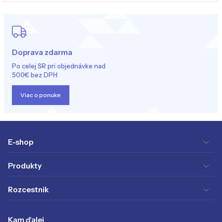
Doprava zdarma
Po celej SR pri objednávke nad
500€ bez DPH
Viac o ponuke
E-shop
Produkty
Rozcestnik
Kam ďalej