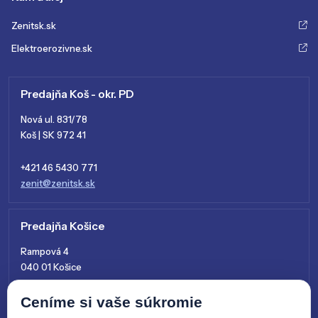
Zenitsk.sk
Elektroerozivne.sk
Predajňa Koš - okr. PD
Nová ul. 831/78
Koš | SK 972 41
+421 46 5430 771
zenit@zenitsk.sk
Predajňa Košice
Rampová 4
040 01 Košice
+421 915 761 028
Ceníme si vaše súkromie
kosice@zenitsk.sk