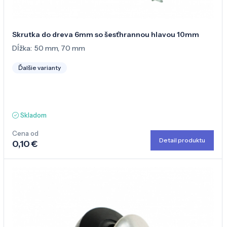
Skrutka do dreva 6mm so šesťhrannou hlavou 10mm
Dĺžka:
50 mm
,
70 mm
Ďalšie varianty
Skladom
Cena od
Detail produktu
0,10 €