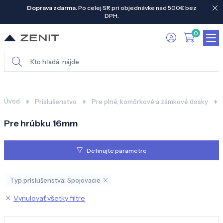
Doprava zdarma.
Po celej SR pri objednávke nad 500€ bez
DPH.
0
Úvod
Príslušenstvo
Pre plné, komôrkové a zámkové dosky
Pre hrúbku 16mm
Definujte parametre
Typ príslušenstva: Spojovacie
Vynulovať všetky filtre