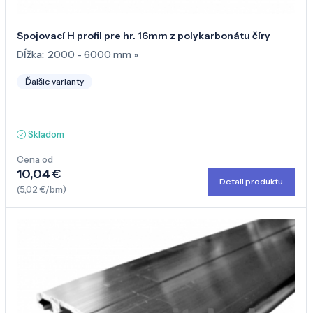
Spojovací H profil pre hr. 16mm z polykarbonátu číry
Dĺžka:
2000 - 6000 mm
»
Ďalšie varianty
Skladom
Cena od
10,04 €
Detail produktu
(5,02 €/bm)