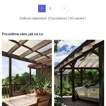
1
2
Celkom nájdených:
21
produktov (
50
variant )
Poradíme vám, jak na to