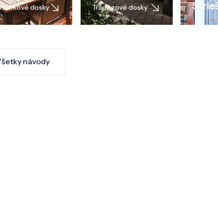
Strie
môrkové dosky
Trapézové dosky
šetky návody