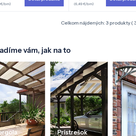
1 €/bm)
(6,49 €/bm)
Celkom nájdených:
3
produkty (
adíme vám, jak na to
ergola
Prístrešok