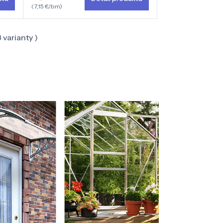
(7,15 €/bm)
3
varianty )