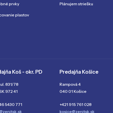
ebné prvky
Plánujem striešku
ovanie plastov
ajňa Koš - okr. PD
Predajňa Košice
ul. 831/78
Rampová 4
 SK 972 41
040 01 Košice
46 5430 771
+421 915 761 028
@zenitsk.sk
kosice@zenitsk.sk