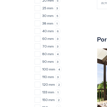
20 mm
5
(6,1
25 mm
3
30 mm
5
38 mm
1
40 mm
6
Por
60 mm
3
70 mm
3
80 mm
4
90 mm
3
100 mm
4
110 mm
3
120 mm
2
133 mm
1
150 mm
2
P