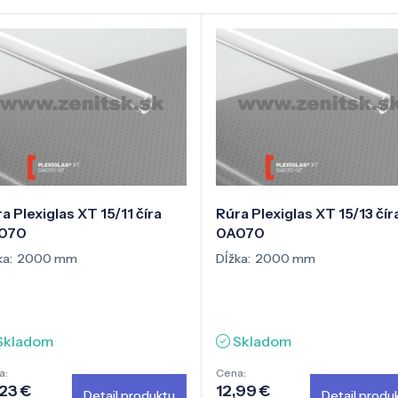
a Plexiglas XT 15/11 číra
Rúra Plexiglas XT 15/13 čír
070
0A070
ka:
2000 mm
Dĺžka:
2000 mm
Skladom
Skladom
a:
Cena:
,23 €
12,99 €
Detail produktu
Detail produ