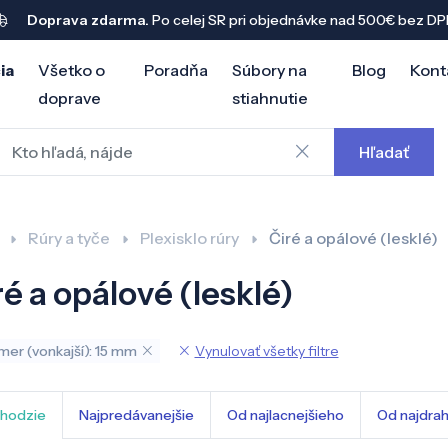
Doprava zdarma.
Po celej SR pri objednávke nad 500€ bez DP
ia
Všetko o
Poradňa
Súbory na
Blog
Kont
doprave
stiahnutie
Hľadať
Rúry a tyče
Plexisklo rúry
Čiré a opálové (lesklé)
ré a opálové (lesklé)
Vynulovať všetky filtre
mer (vonkajší): 15 mm
hodzie
Najpredávanejšie
Od najlacnejšieho
Od najdra