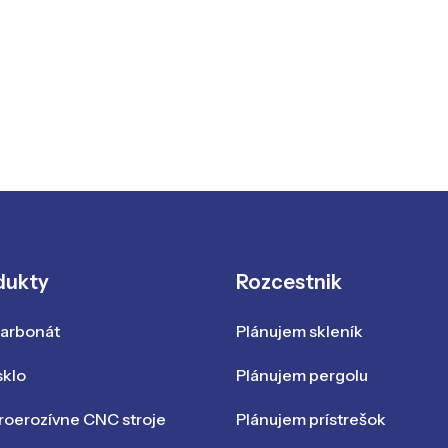
dukty
Rozcestnik
karbonát
Plánujem skleník
sklo
Plánujem pergolu
roerozívne CNC stroje
Plánujem prístrešok