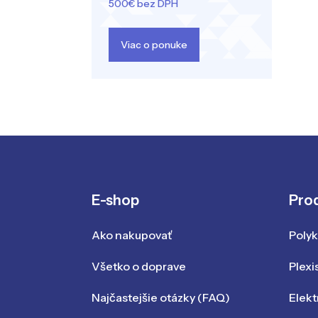
500€ bez DPH
Viac o ponuke
E-shop
Pro
Ako nakupovať
Poly
Všetko o doprave
Plexi
Najčastejšie otázky (FAQ)
Elekt