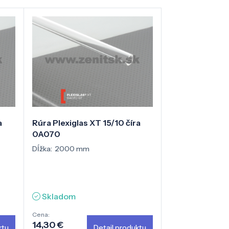
a
Rúra Plexiglas XT 15/10 číra
0A070
Dĺžka:
2000 mm
Skladom
Cena:
14,30 €
ktu
Detail produktu