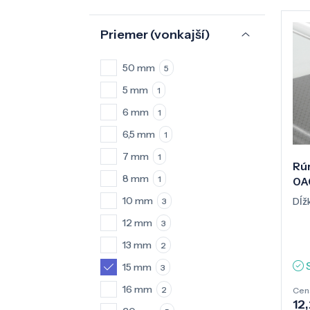
Priemer (vonkajší)
50 mm
5
5 mm
1
6 mm
1
6,5 mm
1
7 mm
1
Rúr
8 mm
1
0A
10 mm
Dĺž
3
12 mm
3
13 mm
2
15 mm
3
16 mm
2
Cen
12