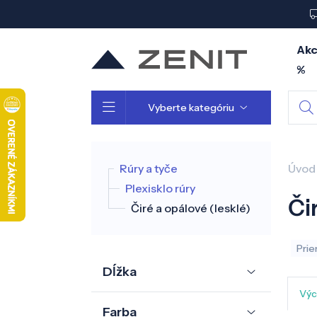
Akc
%
Vyberte kategóriu
Rúry a tyče
Úvod
Plexisklo rúry
Či
Čiré a opálové (lesklé)
Prie
Dĺžka
Výc
Farba