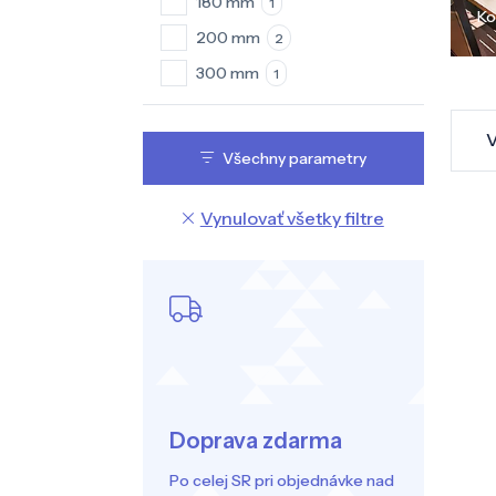
180 mm
1
Ko
200 mm
2
300 mm
1
V
Všechny parametry
Vynulovať všetky filtre
Doprava zdarma
Po celej SR pri objednávke nad