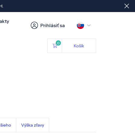
H.
akty
Prihlásiť sa
0
Košík
hšieho
Výška zľavy