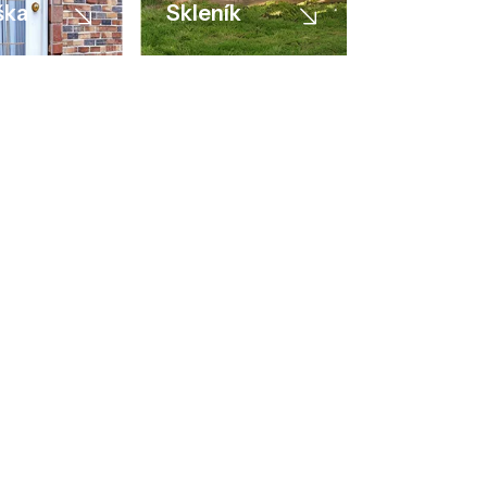
ška
Skleník