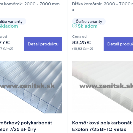
ka komôrok:
2000 - 7000 mm
Dĺžka komôrok:
2000 - 7000
»
lšie varianty
Ďalšie varianty
Skladom
Skladom
a od
Cena od
77 €
83,25 €
Detail produktu
Detail produ
47 €/m2)
(19,83 €/m2)
môrkový polykarbonát
Komôrkový polykarbonát
lon 7/25 BF číry
Exolon 7/25 BF IQ Relax