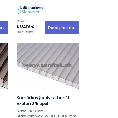
Ďalšie varianty
Skladom
Cena od
60,29 €
ktu
Detail produktu
(18,59 €/m2)
Komôrkový polykarbonát
Exolon 2/8 opál
Šírka:
2100 mm
Dĺžka komôrok:
2000 - 6000 mm