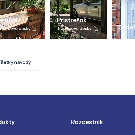
ergola
Prístrešok
Strie
môrkové dosky
Trapézové dosky
šetky návody
dukty
Rozcestnik