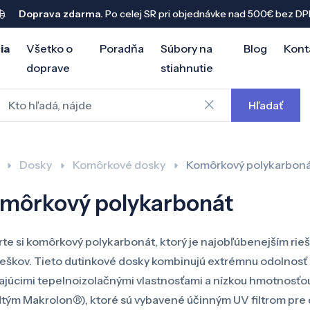
Doprava zdarma.
Po celej SR pri objednávke nad 500€ bez DP
ia
Všetko o
Poradňa
Súbory na
Blog
Kont
doprave
stiahnutie
Hľadať
Dosky
Komôrkové dosky
Komôrkový polykarboná
môrkový polykarbonát
te si komôrkový polykarbonát, ktorý je najobľúbenejším rieš
reškov. Tieto dutinkové dosky kombinujú extrémnu odolnosť pr
ajúcimi tepelnoizolačnými vlastnosťami a nízkou hmotnos
tým Makrolon®), ktoré sú vybavené účinným UV filtrom pre dl