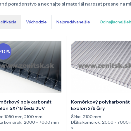
né poradenstvo a nechajte si materiál narezať presne na mie
cifikácia
Východzie
Najpredávanejšie
Od najlacnejšie
20%
môrkový polykarbonát
Komôrkový polykarbonát
olon 5X/16 šedá 2UV
Exolon 2/6 číry
a:
1050 mm
,
2100 mm
Šírka:
2100 mm
ka komôrok:
2000 - 7000 mm
Dĺžka komôrok:
2000 - 7000
»