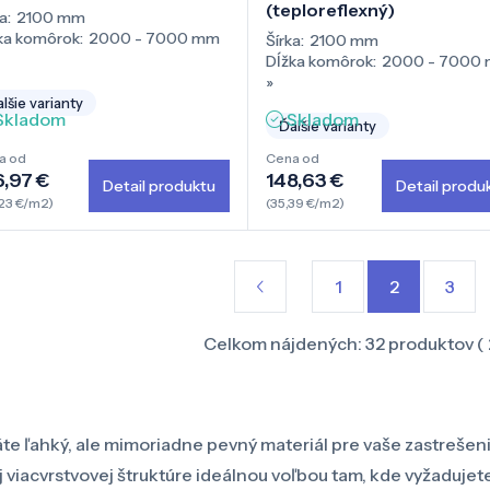
(teploreflexný)
a:
2100 mm
ka komôrok:
2000 - 7000 mm
Šírka:
2100 mm
Dĺžka komôrok:
2000 - 7000
»
lšie varianty
Skladom
Skladom
Ďalšie varianty
a od
Cena od
6,97 €
148,63 €
Detail produktu
Detail produ
23 €/m2)
(35,39 €/m2)
1
2
3
Celkom nájdených:
32
produktov (
te ľahký, ale mimoriadne pevný materiál pre vaše zastrešen
j viacvrstvovej štruktúre ideálnou voľbou tam, kde vyžaduje