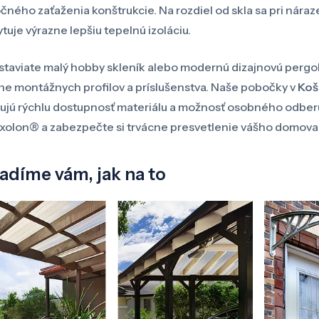
čného zaťaženia konštrukcie. Na rozdiel od skla sa pri nár
tuje výrazne lepšiu tepelnú izoláciu.
 staviate malý hobby skleník alebo modernú dizajnovú pergo
ne montážnych profilov a príslušenstva. Naše pobočky v
Koš
ujú rýchlu dostupnosť materiálu a možnosť osobného odberu.
xolon® a zabezpečte si trvácne presvetlenie vášho domova 
adíme vám, jak na to