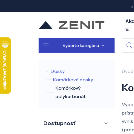
Akc
%
Vyberte kategóriu
Dosky
Úvod
Komôrkové dosky
Ko
Komôrkový
polykarbonát
Vyber
príst
vynik
Dostupnosť
(pred