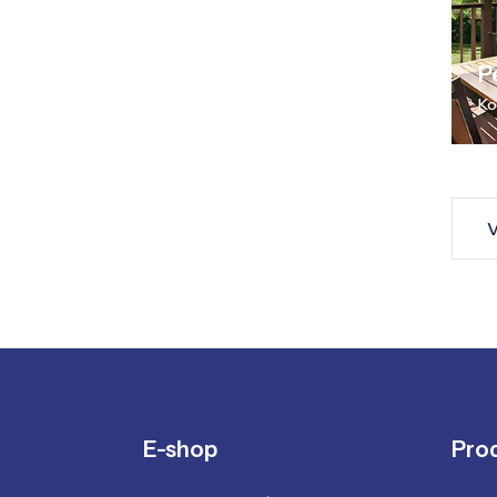
P
Ko
V
E-shop
Pro