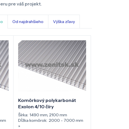
ru pre váš projekt.
ho
Od najdrahšieho
Výška zľavy
Komôrkový polykarbonát
Exolon 4/10 číry
Šírka:
1490 mm
,
2100 mm
 mm
Dĺžka komôrok:
2000 - 7000 mm
»