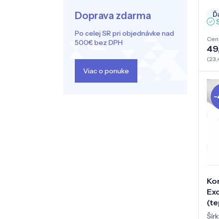
Doprava zdarma
Ďa
Po celej SR pri objednávke nad
Cen
500€ bez DPH
49,
(23,
Viac o ponuke
-
Ko
Exo
(te
Šírk