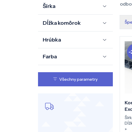
odbor
Šírka
Špe
Dĺžka komôrok
Hrúbka
-
Farba
Všechny parametry
Ko
Ex
Šírk
Dĺž
»