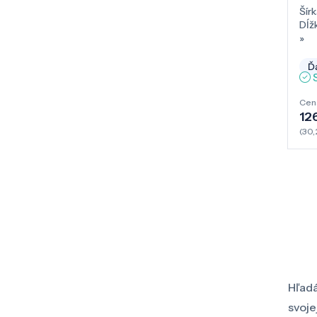
Šírk
Dĺž
»
Ďa
Cen
12
(30,
Hľadá
svoje