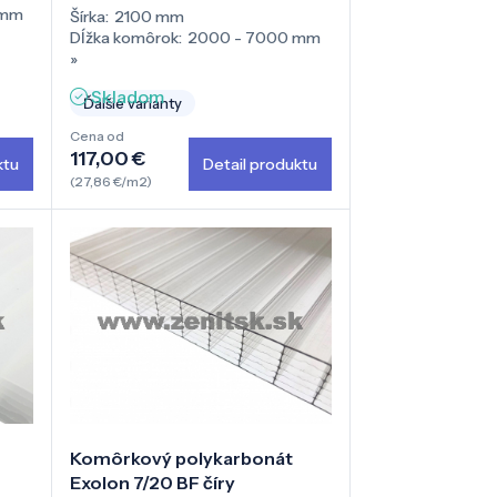
 mm
Šírka:
2100 mm
Dĺžka komôrok:
2000 - 7000 mm
»
Skladom
Ďalšie varianty
Cena od
117,00 €
ktu
Detail produktu
(27,86 €/m2)
Komôrkový polykarbonát
Exolon 7/20 BF číry