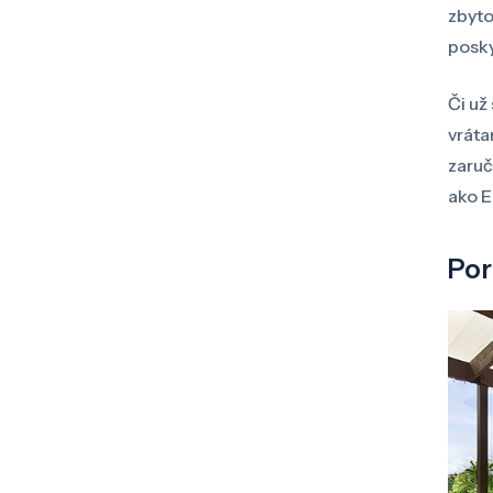
zbyto
posky
Či už
vráta
zaruč
ako E
Por