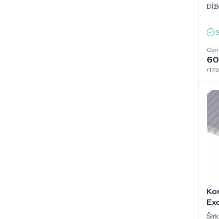
Dĺž
Cen
60
(17,
Ko
Exo
Šírk