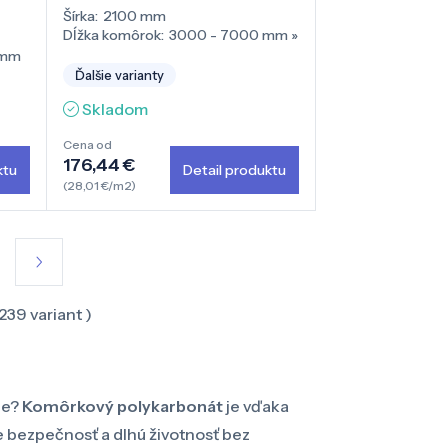
Šírka:
2100 mm
Dĺžka komôrok:
3000 - 7000 mm
»
 mm
Ďalšie varianty
Skladom
Cena od
176,44 €
ktu
Detail produktu
(28,01 €/m2)
239
variant )
ie?
Komôrkový polykarbonát
je vďaka
te bezpečnosť a dlhú životnosť bez