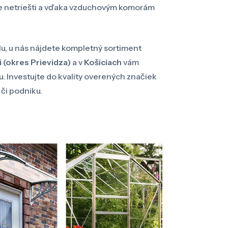
aze netriešti a vďaka vzduchovým komorám
lu, u nás nájdete kompletný sortiment
i (okres Prievidza)
a v
Košiciach
vám
 Investujte do kvality overených značiek
či podniku.