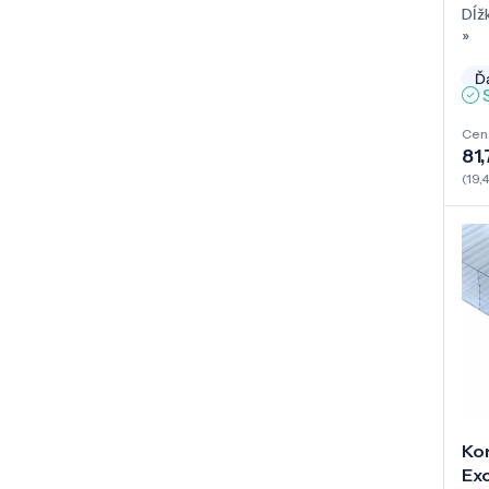
Dĺž
»
Ďa
Cen
81,
(19,
Ko
Exo