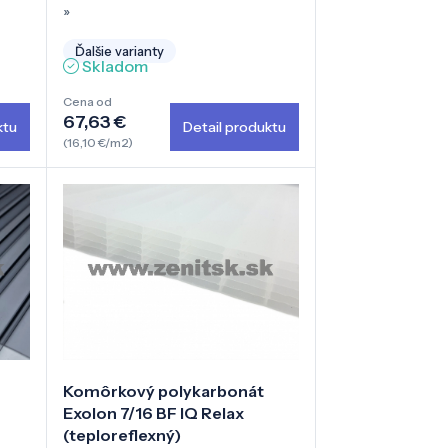
»
Ďalšie varianty
Skladom
Cena od
67,63 €
ktu
Detail produktu
(16,10 €/m2)
Komôrkový polykarbonát
Exolon 7/16 BF IQ Relax
(teploreflexný)