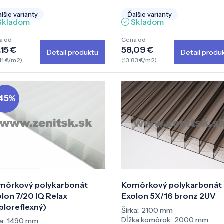
lšie varianty
Ďalšie varianty
Skladom
Skladom
a od
Cena od
15 €
58,09 €
Detail produktu
Detail produ
41 €/m2)
(13,83 €/m2)
45%
môrkový polykarbonát
Komôrkový polykarbonát
lon 7/20 IQ Relax
Exolon 5X/16 bronz 2UV
ploreflexný)
Šírka:
2100 mm
Dĺžka komôrok:
2000 mm
a:
1490 mm