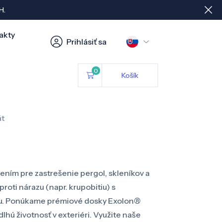
H.
akty
Prihlásiť sa
0
Košík
t
ením pre zastrešenie pergol, skleníkov a
oti nárazu (napr. krupobitiu) s
ťou. Ponúkame prémiové dosky Exolon®
hú životnosť v exteriéri. Využite naše