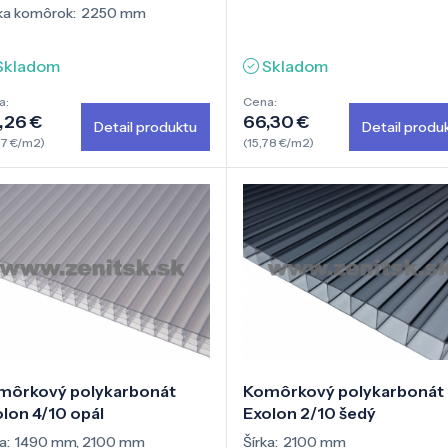
ka komôrok:
2250 mm
Skladom
Skladom
a:
Cena:
,26 €
66,30 €
Detail produktu
Detail produ
97 €/m2)
(15,78 €/m2)
môrkový polykarbonát
Komôrkový polykarbonát
lon 4/10 opál
Exolon 2/10 šedý
a:
1490 mm
,
2100 mm
Šírka:
2100 mm