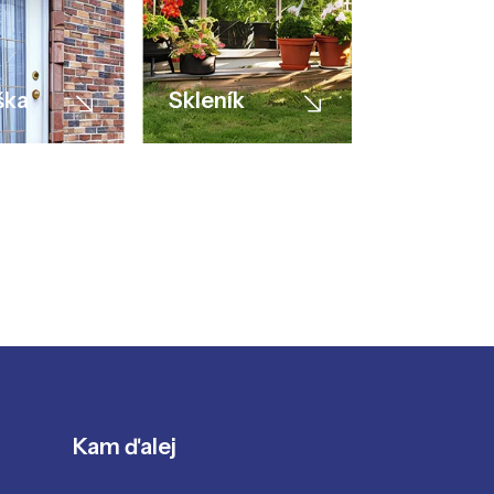
ška
Skleník
Kam ďalej